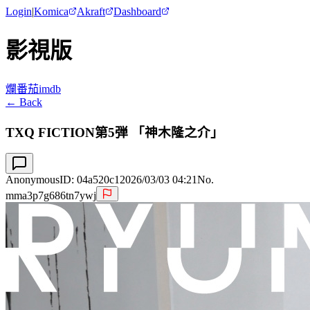
Login
|
Komica
Akraft
Dashboard
影視版
爛番茄
imdb
← Back
TXQ FICTION第5弾 「神木隆之介」
Anonymous
ID:
04a520c1
2026/03/03 04:21
No.
mma3p7g686tn7ywj