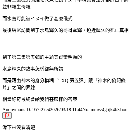
並非親生母親
而水島可能被イヌイ做了甚麼儀式
最後結尾訪問到了水島輝久的哥哥雪輝，迫近輝久的死亡真相
到了第三集第五彈的主題其實蠻明顯的
水島輝久的故事怎樣都無所謂
而是藉由神木的身分模糊「TXQ 第五彈」跟「神木的偽紀錄
片」之間的界線
相當好奇最終會給我們甚麼樣的答案
Anonymous
ID:
957f27e4
2026/03/18 11:44
No. mmvz4g5jk4b3laou
滑下來沒看清楚