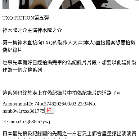
TXQ FICTION第五彈
神木隆之介主演神木隆之介
第一集神木直接向TXQ的製作人大森(本人)直接提案想要拍攝
偽紀錄片
也事先準備好已經拍攝完畢的偽紀錄片片段，想要以此延伸製
作為一個完整系列
這系列也終於走上在偽紀錄片中拍偽紀錄片的道路了w
Anonymous
ID:
74bc3748
2026/03/03 23:34
No.
mmb8w1rxsx3d1775
>> mma3p7g686tn7ywj
日本最先搞偽紀錄闢的先驅之一白石晃士都會盡量讓出演演員