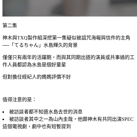
第二集
神木與TXQ製作組深挖第一集疑似被詛咒海報與信件的主角
──「てるちゃん」水島輝久的背景
僅僅只有兩年的活躍期，而與其同期出道的演員或共事過的工
作人員都認為水島是個好童星
但對擔任經紀人的媽媽評價不好
值得注意的是：
被訪談者都不知道水島去世的消息
被訪談者其中之一為山內圭哉，他跟神木有共同出演SPEC
這個電視劇，劇中也有短暫提到